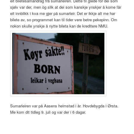
eit biletesamandrag frå sumarleiren. Dette til glede for dei som
sjølv var der, men òg slik at dei som kanskje ynskjer å kome får
eit innblikk i kva me gjer på sumarleir. Det er ikkje alt me har
bilete av, so programmet kan til tider vere betre pekepinn. Om
nokon skulle ynskje å nytte bileta kan de kreditere NMU.
Sumarleiren var på Aasens heimstad i år. Hovdebygda i Ørsta.
Me kom dit tidleg 9. juli og var der i 6 dagar.