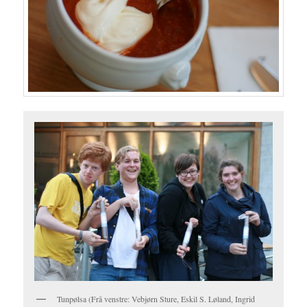
Tunpølsa (Frå venstre: Vebjørn Sture, Eskil S. Løland, Ingrid