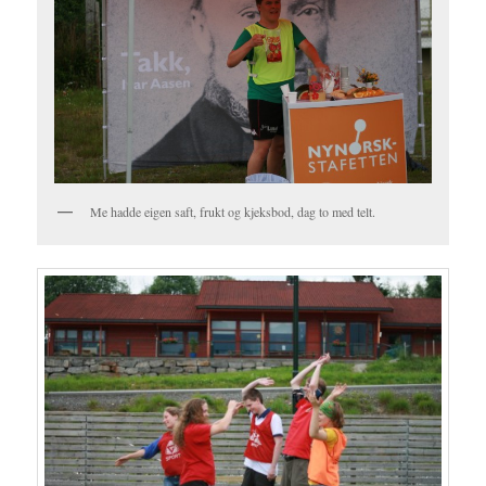
Me hadde eigen saft, frukt og kjeksbod, dag to med telt.