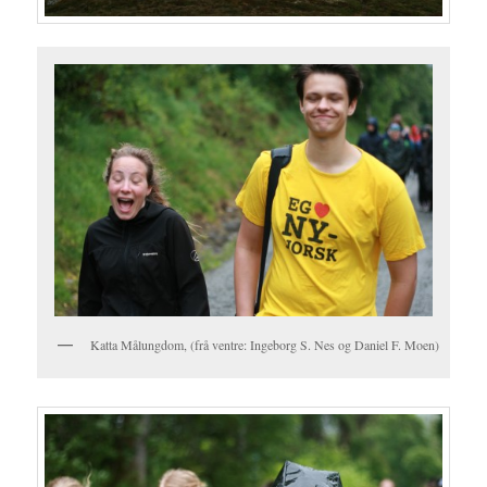
Katta Målungdom, (frå ventre: Ingeborg S. Nes og Daniel F. Moen)