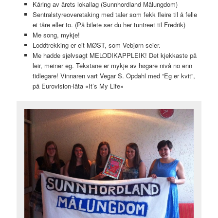
Kåring av årets lokallag (Sunnhordland Målungdom)
Sentralstyreoveretaking med taler som fekk fleire til å felle
ei tåre eller to. (På bilete ser du her tuntreet til Fredrik)
Me song, mykje!
Loddtrekking er eit MØST, som Vebjørn seier.
Me hadde sjølvsagt MELODIKAPPLEIK! Det kjekkaste på
leir, meiner eg. Tekstane er mykje av høgare nivå no enn
tidlegare! Vinnaren vart Vegar S. Opdahl med “Eg er kvit”,
på Eurovision-låta «It’s My Life»