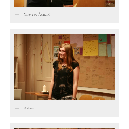
Yngve og Åsmund
Solveig