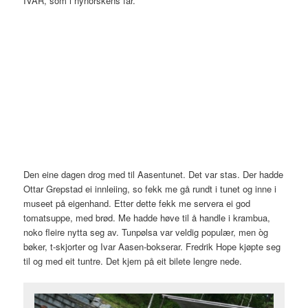
IVAR, som i nynorskens far.
Den eine dagen drog med til Aasentunet. Det var stas. Der hadde
Ottar Grepstad ei innleiing, so fekk me gå rundt i tunet og inne i
museet på eigenhand. Etter dette fekk me servera ei god
tomatsuppe, med brød. Me hadde høve til å handle i krambua,
noko fleire nytta seg av. Tunpølsa var veldig populær, men òg
bøker, t-skjorter og Ivar Aasen-bokserar. Fredrik Hope kjøpte seg
til og med eit tuntre. Det kjem på eit bilete lengre nede.