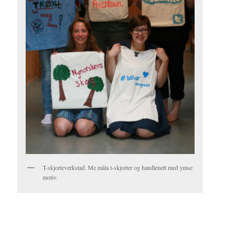
T-skjorteverkstad. Me måla t-skjorter og handlenett med ymse
motiv.