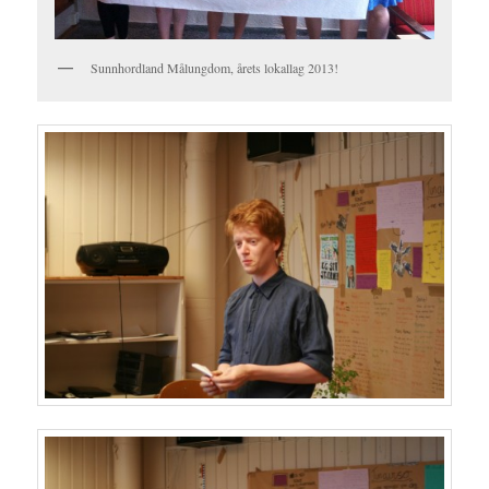
Sunnhordland Målungdom, årets lokallag 2013!