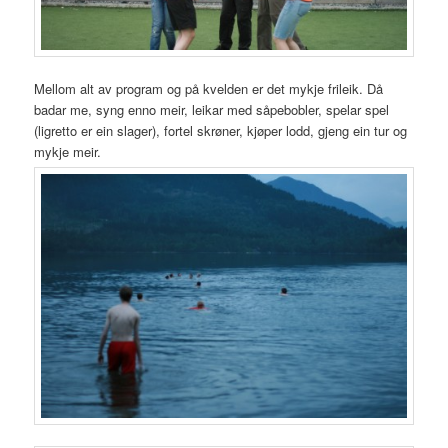
Mellom alt av program og på kvelden er det mykje frileik. Då
badar me, syng enno meir, leikar med såpebobler, spelar spel
(ligretto er ein slager), fortel skrøner, kjøper lodd, gjeng ein tur og
mykje meir.