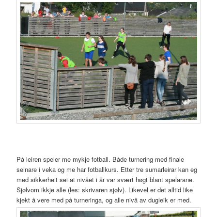
På leiren speler me mykje fotball. Både turnering med finale
seinare i veka og me har fotballkurs. Etter tre sumarleirar kan eg
med sikkerheit sei at nivået i år var svært høgt blant spelarane.
Sjølvom ikkje alle (les: skrivaren sjølv). Likevel er det alltid like
kjekt å vere med på turneringa, og alle nivå av dugleik er med.