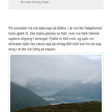
Hovstad, Solveig Fitjar)
På sumarleir må me sjølvsagt på fjelltur. I år var det Helgehornet
turen gjekk til. Det starta ganske so flatt, men me fekk tidsnok
oppleve stigning i terrenget. Fjellet er 623 moh, og sjølv om
skrivaren sjølv har vakse opp på omlag 600 moh kan ho sei seg
einig i at det var luftig på toppen.