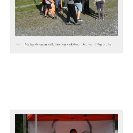
Me hadde eigen saft, frukt og kjeksbod. Den vart flittig bruka.