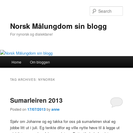
Sear
Norsk Målungdom sin blogg
For nynorsk og dialektane!
Main
Home
Om bloggen
Skip
Skip
menu
to
to
TAG ARCHIVES:
NYNORSK
primary
secondary
Sumarleiren 2013
content
content
Posted on
17/07/2013
by
anne
Sjølv om Johanne og eg takka for oss på sumarleiren skal eg
jobbe litt ut i juli. Eg tenkte difor eg ville nytte høve til å legge ut