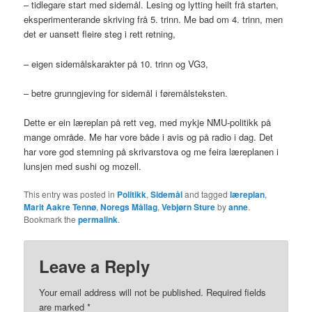
– tidlegare start med sidemål. Lesing og lytting heilt frå starten,
eksperimenterande skriving frå 5. trinn. Me bad om 4. trinn, men
det er uansett fleire steg i rett retning,
– eigen sidemålskarakter på 10. trinn og VG3,
– betre grunngjeving for sidemål i føremålsteksten.
Dette er ein læreplan på rett veg, med mykje NMU-politikk på
mange område. Me har vore både i avis og på radio i dag. Det
har vore god stemning på skrivarstova og me feira læreplanen i
lunsjen med sushi og mozell.
This entry was posted in
Politikk
,
Sidemål
and tagged
læreplan
,
Marit Aakre Tennø
,
Noregs Mållag
,
Vebjørn Sture
by
anne
.
Bookmark the
permalink
.
Leave a Reply
Your email address will not be published.
Required fields
are marked
*