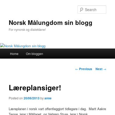
Sear
Norsk Målungdom sin blogg
For nynorsk og dialektane!
Main
Home
Om bloggen
Skip
menu
to
Post
←
Previous
Next
→
navigation
primary
Læreplansiger!
content
Posted on
20/06/2013
by
anne
Læreplanen i norsk vart offentleggjort tidlegare i dag. Marit Aakre
Tennø, leiar i Mållaget, og Vebjørn Sture, leiar i Norsk