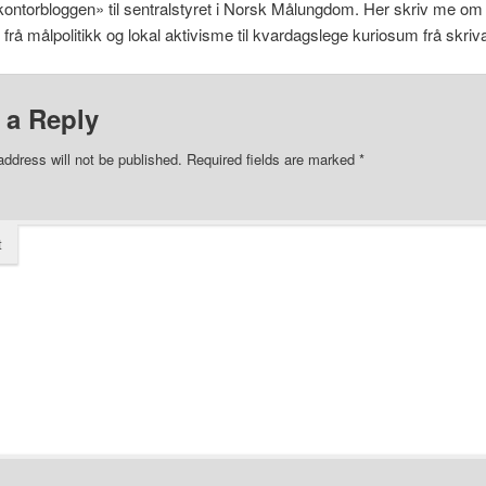
kontorbloggen» til sentralstyret i Norsk Målungdom. Her skriv me om 
t frå målpolitikk og lokal aktivisme til kvardagslege kuriosum frå skriv
 a Reply
address will not be published.
Required fields are marked
*
t