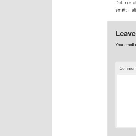
Dette er «
smått – al
Leave
Your email 
Commen