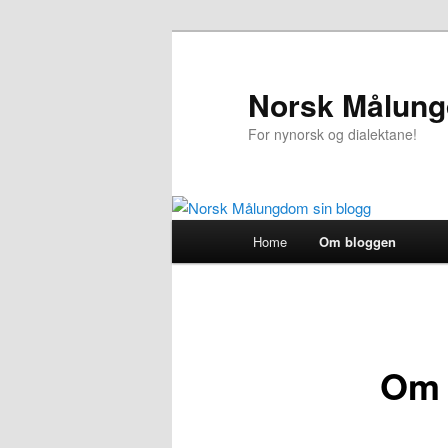
Norsk Målung
For nynorsk og dialektane!
Main
Home
Om bloggen
Skip
menu
to
primary
Om 
content