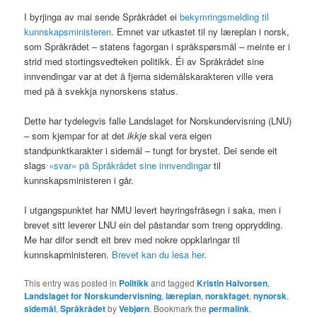
I byrjinga av mai sende Språkrådet ei
bekymringsmelding til
kunnskapsministeren
. Emnet var utkastet til ny læreplan i norsk,
som Språkrådet – statens fagorgan i språkspørsmål – meinte er i
strid med stortingsvedteken politikk. Éi av Språkrådet sine
innvendingar var at det å fjerna sidemålskarakteren ville vera
med på å svekkja nynorskens status.
Dette har tydelegvis falle Landslaget for Norskundervisning (LNU)
– som kjempar for at det
ikkje
skal vera eigen
standpunktkarakter i sidemål – tungt for brystet. Dei sende eit
slags
«svar» på Språkrådet sine innvendingar
til
kunnskapsministeren i går.
I utgangspunktet har NMU levert høyringsfråsegn i saka, men i
brevet sitt leverer LNU ein del påstandar som treng opprydding.
Me har difor sendt eit brev med nokre oppklaringar til
kunnskapministeren.
Brevet kan du lesa her
.
This entry was posted in
Politikk
and tagged
Kristin Halvorsen
,
Landslaget for Norskundervisning
,
læreplan
,
norskfaget
,
nynorsk
,
sidemål
,
Språkrådet
by
Vebjørn
. Bookmark the
permalink
.