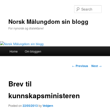
Sear
Norsk Målungdom sin blogg
For nynorsk og dialektane!
Main
Home
Om bloggen
Skip
menu
to
Post
←
Previous
Next
→
navigation
primary
Brev til
content
kunnskapsministeren
Posted on
22/05/2013
by
Vebjørn