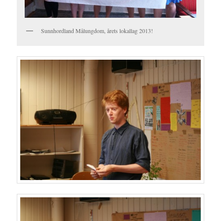
Sunnhordland Målungdom, årets lokallag 2013!