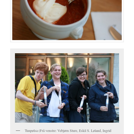
Tunpølsa (Frå venstre: Vebjørn Sture, Eskil S. Løland, Ingrid