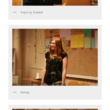
Yngve og Åsmund
Solveig