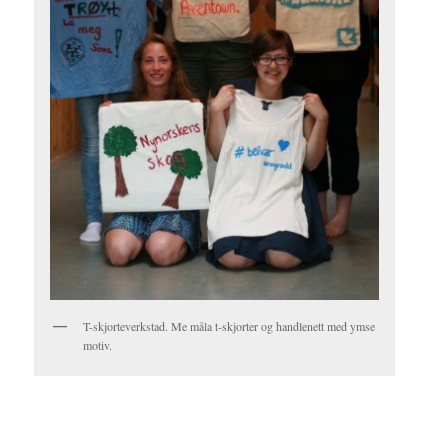
T-skjorteverkstad. Me måla t-skjorter og handlenett med ymse
motiv.