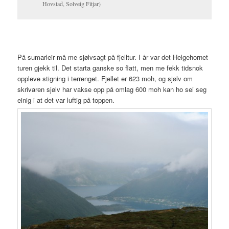
Hovstad, Solveig Fitjar)
På sumarleir må me sjølvsagt på fjelltur. I år var det Helgehornet
turen gjekk til. Det starta ganske so flatt, men me fekk tidsnok
oppleve stigning i terrenget. Fjellet er 623 moh, og sjølv om
skrivaren sjølv har vakse opp på omlag 600 moh kan ho sei seg
einig i at det var luftig på toppen.