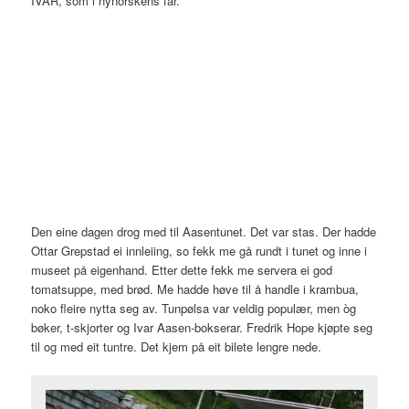
IVAR, som i nynorskens far.
Den eine dagen drog med til Aasentunet. Det var stas. Der hadde
Ottar Grepstad ei innleiing, so fekk me gå rundt i tunet og inne i
museet på eigenhand. Etter dette fekk me servera ei god
tomatsuppe, med brød. Me hadde høve til å handle i krambua,
noko fleire nytta seg av. Tunpølsa var veldig populær, men òg
bøker, t-skjorter og Ivar Aasen-bokserar. Fredrik Hope kjøpte seg
til og med eit tuntre. Det kjem på eit bilete lengre nede.