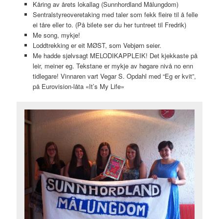
Kåring av årets lokallag (Sunnhordland Målungdom)
Sentralstyreoveretaking med taler som fekk fleire til å felle
ei tåre eller to. (På bilete ser du her tuntreet til Fredrik)
Me song, mykje!
Loddtrekking er eit MØST, som Vebjørn seier.
Me hadde sjølvsagt MELODIKAPPLEIK! Det kjekkaste på
leir, meiner eg. Tekstane er mykje av høgare nivå no enn
tidlegare! Vinnaren vart Vegar S. Opdahl med “Eg er kvit”,
på Eurovision-låta «It’s My Life»