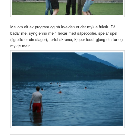
Mellom alt av program og på kvelden er det mykje frileik. Då
badar me, syng enno meir, leikar med såpebobler, spelar spel
(ligretto er ein slager), fortel skrøner, kjøper lodd, gjeng ein tur og
mykje meir.