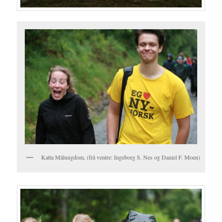
Katta Målungdom, (frå ventre: Ingeborg S. Nes og Daniel F. Moen)