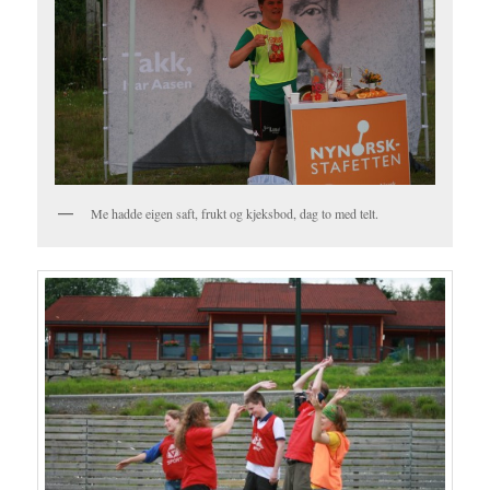
Me hadde eigen saft, frukt og kjeksbod, dag to med telt.