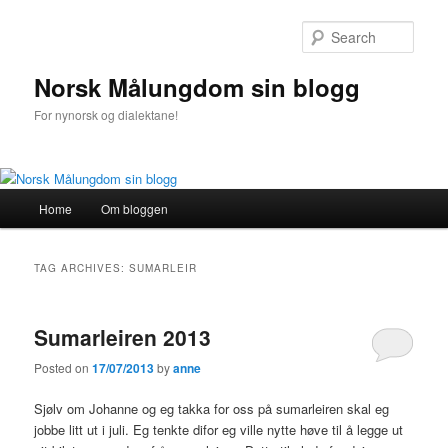
Sear
Norsk Målungdom sin blogg
For nynorsk og dialektane!
Main
Home
Om bloggen
Skip
Skip
menu
to
to
TAG ARCHIVES:
SUMARLEIR
primary
secondary
Sumarleiren 2013
content
content
Posted on
17/07/2013
by
anne
Sjølv om Johanne og eg takka for oss på sumarleiren skal eg
jobbe litt ut i juli. Eg tenkte difor eg ville nytte høve til å legge ut