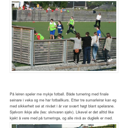
På leiren speler me mykje fotball. Både turnering med finale
seinare i veka og me har fotballkurs. Etter tre sumarleirar kan eg
med sikkerheit sei at nivået i år var svært høgt blant spelarane.
Sjølvom ikkje alle (les: skrivaren sjølv). Likevel er det alltid like
kjekt å vere med på turneringa, og alle nivå av dugleik er med.