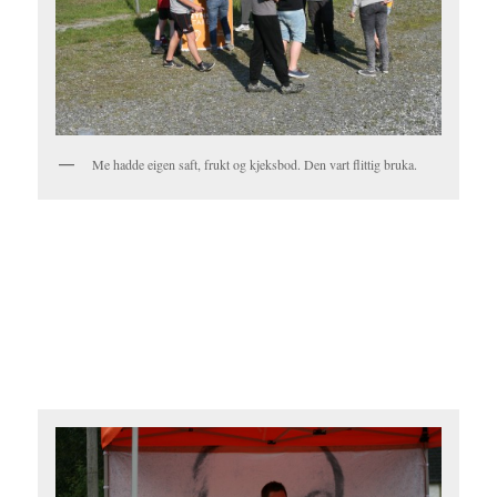
Me hadde eigen saft, frukt og kjeksbod. Den vart flittig bruka.