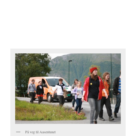
På veg til Aasentunet