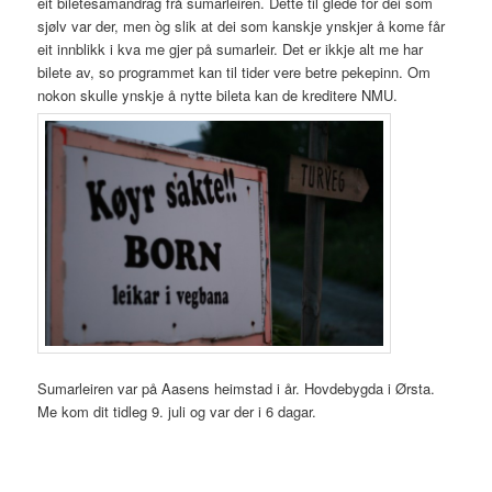
eit biletesamandrag frå sumarleiren. Dette til glede for dei som
sjølv var der, men òg slik at dei som kanskje ynskjer å kome får
eit innblikk i kva me gjer på sumarleir. Det er ikkje alt me har
bilete av, so programmet kan til tider vere betre pekepinn. Om
nokon skulle ynskje å nytte bileta kan de kreditere NMU.
Sumarleiren var på Aasens heimstad i år. Hovdebygda i Ørsta.
Me kom dit tidleg 9. juli og var der i 6 dagar.