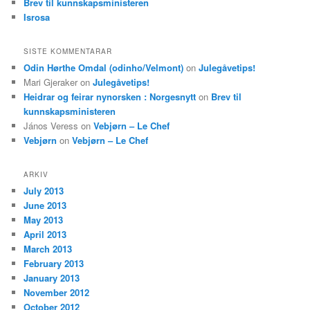
Brev til kunnskapsministeren
Isrosa
SISTE KOMMENTARAR
Odin Hørthe Omdal (odinho/Velmont)
on
Julegåvetips!
Mari Gjeraker
on
Julegåvetips!
Heidrar og feirar nynorsken : Norgesnytt
on
Brev til
kunnskapsministeren
János Veress
on
Vebjørn – Le Chef
Vebjørn
on
Vebjørn – Le Chef
ARKIV
July 2013
June 2013
May 2013
April 2013
March 2013
February 2013
January 2013
November 2012
October 2012