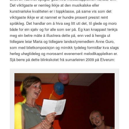
Det viktigaste er nemleg ikkje at den musikalske eller
kunstnariske kvaliteten er i toppklasse, på same vis som det
viktigaste ikkje er at namnet er hundre prosent presist reint
språkleg. Det handlar om å hiva seg litt uti det, til glede og moro
både for ein sjølv og for alle som ser på. Eg kan knappast tenkja
meg ein betre måte å illustrera dette på, enn ved å hengja ut
tidlegare leiar Maria og tidlegare landsstyremedlem Anne Guro,
som med biletkomposisjon og mimikk tydeleg formidlar kva slags
herleg uhøgtideleg og morosamt evenement melodikappleiken er.
Sjå berre på dette blinkskotet frå sumarleiren 2009 på Elverum: