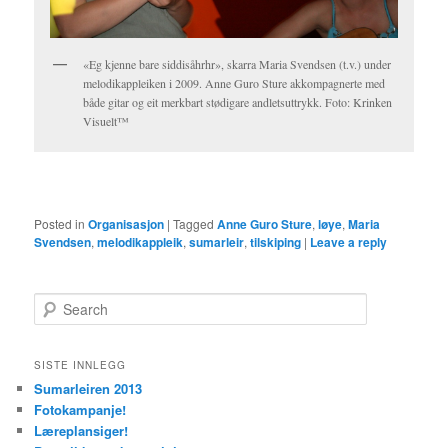
«Eg kjenne bare siddisåhrhr», skarra Maria Svendsen (t.v.) under
melodikappleiken i 2009. Anne Guro Sture akkompagnerte med
både gitar og eit merkbart stødigare andletsuttrykk. Foto: Krinken
Visuelt™
Posted in
Organisasjon
|
Tagged
Anne Guro Sture
,
løye
,
Maria
Svendsen
,
melodikappleik
,
sumarleir
,
tilskiping
|
Leave a reply
S
e
a
r
SISTE INNLEGG
c
Sumarleiren 2013
h
Fotokampanje!
Læreplansiger!