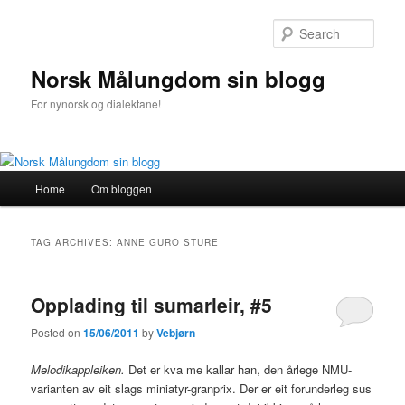
Sear
Norsk Målungdom sin blogg
For nynorsk og dialektane!
Main
Home
Om bloggen
Skip
Skip
menu
to
to
TAG ARCHIVES:
ANNE GURO STURE
primary
secondary
Opplading til sumarleir, #5
content
content
Posted on
15/06/2011
by
Vebjørn
Melodikappleiken.
Det er kva me kallar han, den årlege NMU-
varianten av eit slags miniatyr-granprix. Der er eit forunderleg sus