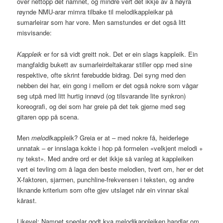
over nettopp det namnet, og mindre vert det ikkje av å høyra
røynde NMU-arar mimra tilbake til melodikappleikar på
sumarleirar som har vore. Men samstundes er det også litt
misvisande:
Kappleik
er for så vidt greitt nok. Det er ein slags kappleik. Ein
mangfaldig bukett av sumarleirdeltakarar stiller opp med sine
respektive, ofte skrint førebudde bidrag. Dei syng med den
nebben dei har, ein gong i mellom er det også nokre som vågar
seg utpå med litt hurtig innøvd (og tilsvarande lite synkron)
koreografi, og dei som har greie på det tek gjerne med seg
gitaren opp på scena.
Men
melodi
kappleik? Greia er at – med nokre få, heiderlege
unnatak – er innslaga kokte i hop på formelen «velkjent melodi +
ny tekst». Med andre ord er det ikkje så vanleg at kappleiken
vert ei tevling om å laga den beste melodien, tvert om, her er det
X-faktoren, sjarmen, punchline-frekvensen i teksten, og andre
liknande kriterium som ofte gjev utslaget når ein vinnar skal
kårast.
Likevel: Namnet speglar godt kva melodikappleiken handlar om.