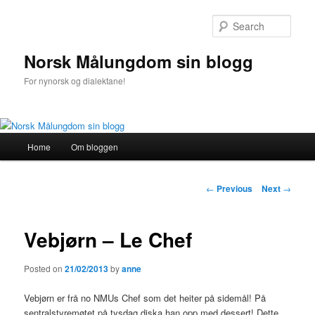
Sear
Norsk Målungdom sin blogg
For nynorsk og dialektane!
Main
Home
Om bloggen
Skip
menu
to
Post
←
Previous
Next
→
navigation
primary
Vebjørn – Le Chef
content
Posted on
21/02/2013
by
anne
Vebjørn er frå no NMUs Chef som det heiter på sidemål! På
sentralstyremøtet på tysdag diska han opp med dessert! Dette