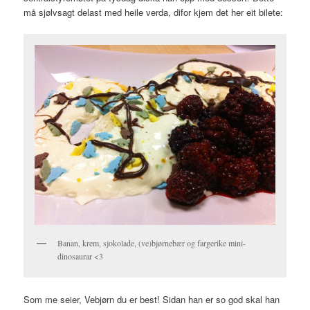
må sjølvsagt delast med heile verda, difor kjem det her eit bilete:
Banan, krem, sjokolade, (ve)bjørnebær og fargerike mini-
dinosaurar <3
Som me seier, Vebjørn du er best! Sidan han er so god skal han