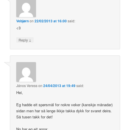
Vebjørn
on
22/02/2013 at 16:00
said:
<3
↓
Reply
János Veress
on
24/04/2013 at 19:49
said:
Hei,
Eg hadde eit spørsmål for nokre veker (kanskje månadar)
sidan men har så lenge ikkje takka dykk for svaret deira.
Så tusen takk for det!
No har eg eit anna: