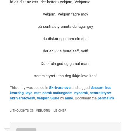
få eit dikt av oss, det heiter «Vebjørn, Vebjørn»:
Vebjørn, Vebjørn fagre møy
på sentralstyremøta du lagar gøy
du diskar opp som ein chef
det er ikkje berre seff, seff!
Du er ein god og gamal mann
sentralstyret utan deg ikkje leve kan!
This entry was posted in
Skrivarstova
and tagged
dessert
,
kos
,
kvardag
,
løye
,
mat
,
norsk målungdom
,
nynorsk
,
sentralstyret
,
skrivarstoveliv
,
Vebjørn Sture
by
anne
. Bookmark the
permalink
.
2 THOUGHTS ON “
VEBJØRN – LE CHEF
”