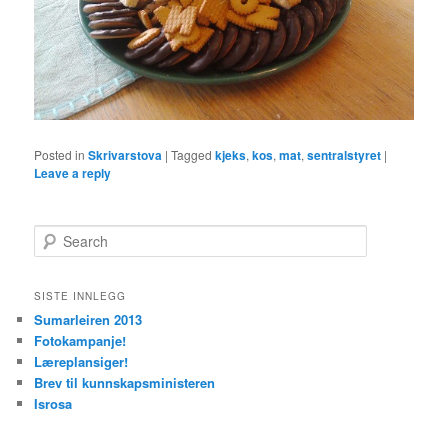
Posted in
Skrivarstova
|
Tagged
kjeks
,
kos
,
mat
,
sentralstyret
|
Leave a reply
S
e
a
r
SISTE INNLEGG
c
Sumarleiren 2013
h
Fotokampanje!
Læreplansiger!
Brev til kunnskapsministeren
Isrosa