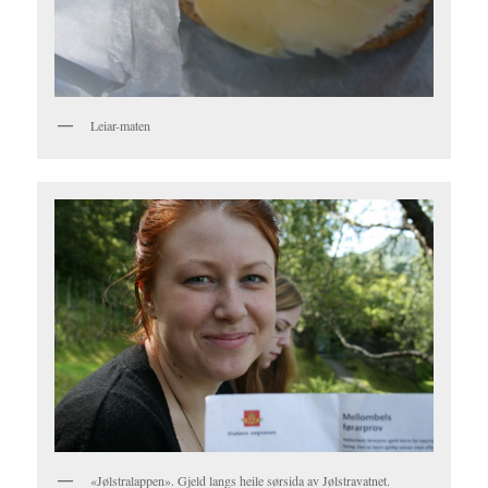
Leiar-maten
«Jølstralappen». Gjeld langs heile sørsida av Jølstravatnet.