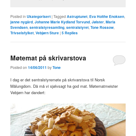
Posted in
Ukategorisert
|
Tagged
Astruptunet
,
Eva Holthe Enoksen
,
janne nygård
,
Johanne Marie Kydland Torvund
,
Jølster
,
Maria
Svendsen
,
sentralstyresamling
,
sentralstyret
,
Tone Rossow
,
Trivselsfylket
,
Vebjørn Sture
|
5
Replies
Møtemat på skrivarstova
Posted on
14/06/2011
by
Tone
I dag er det sentralstyremøte på skrivarstova til Norsk
Målungdom. Då må vi sjølvsagt ha god mat. Møtematmeister
Vebjørn har dandert: