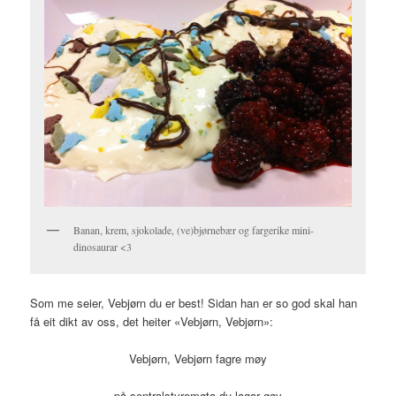
Banan, krem, sjokolade, (ve)bjørnebær og fargerike mini-
dinosaurar <3
Som me seier, Vebjørn du er best! Sidan han er so god skal han
få eit dikt av oss, det heiter «Vebjørn, Vebjørn»:
Vebjørn, Vebjørn fagre møy
på sentralstyremøta du lagar gøy