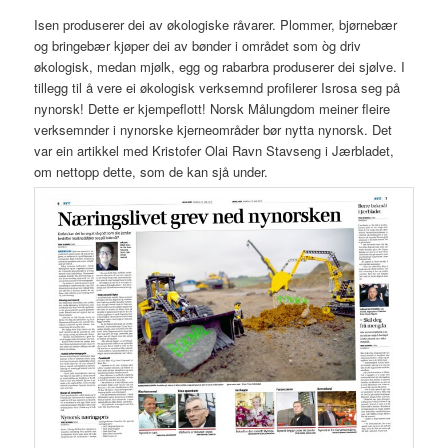
Isen produserer dei av økologiske råvarer. Plommer, bjørnebær
og bringebær kjøper dei av bønder i området som òg driv
økologisk, medan mjølk, egg og rabarbra produserer dei sjølve. I
tillegg til å vere ei økologisk verksemnd profilerer Isrosa seg på
nynorsk! Dette er kjempeflott! Norsk Målungdom meiner fleire
verksemnder i nynorske kjerneområder bør nytta nynorsk. Det
var ein artikkel med Kristofer Olai Ravn Stavseng i Jærbladet,
om nettopp dette, som de kan sjå under.