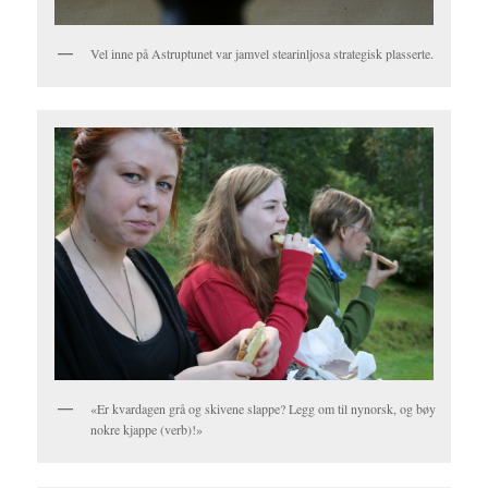
Vel inne på Astruptunet var jamvel stearinljosa strategisk plasserte.
«Er kvardagen grå og skivene slappe? Legg om til nynorsk, og bøy
nokre kjappe (verb)!»