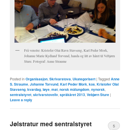
Frå venstre: Kristofer Olai Ravn Stavseng, Karl Peder Mork,
Johanne Marie Kydland Torvund, handa og litt av håret til Vebjørn
Sture. Fotograf: Anne Straume
Posted in
Organisasjon
,
Skrivarstova
,
Ukategorisert
|
Tagged
Anne
S. Straume
,
Johanne Torvund
,
Karl Peder Mork
,
kos
,
Kristofer Olai
Stavseng
,
kvardag
,
løye
,
mat
,
norsk målungdom
,
nynorsk
,
sentralstyret
,
skrivarstoveliv
,
språkåret 2013
,
Vebjørn Sture
|
Leave a reply
Jølstratur med sentralstyret
5