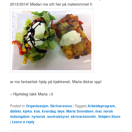
2013/2014! Medan me sitt her på møterommet h
ar me fantastisk hjelp på kjøkkenet, Maria diskar opp!
– Hjarteleg takk Maria <3
Posted in
Organisasjon
,
Skrivarstova
|
Tagged
Arbeidsprogram
,
dialekt
,
kjeks
,
kos
,
kvardag
,
løye
,
Maria Svendsen
,
mat
,
norsk
målungdom
,
nynorsk
,
sentralstyret
,
skrivarstoveliv
,
Vebjørn Sture
|
Leave a reply