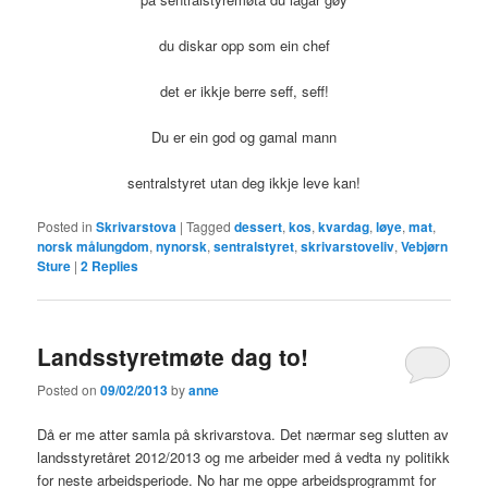
du diskar opp som ein chef
det er ikkje berre seff, seff!
Du er ein god og gamal mann
sentralstyret utan deg ikkje leve kan!
Posted in
Skrivarstova
|
Tagged
dessert
,
kos
,
kvardag
,
løye
,
mat
,
norsk målungdom
,
nynorsk
,
sentralstyret
,
skrivarstoveliv
,
Vebjørn
Sture
|
2
Replies
Landsstyretmøte dag to!
Posted on
09/02/2013
by
anne
Då er me atter samla på skrivarstova. Det nærmar seg slutten av
landsstyretåret 2012/2013 og me arbeider med å vedta ny politikk
for neste arbeidsperiode. No har me oppe arbeidsprogrammt for