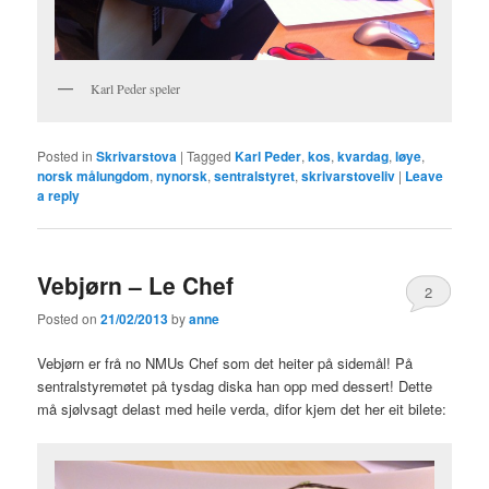
Karl Peder speler
Posted in
Skrivarstova
|
Tagged
Karl Peder
,
kos
,
kvardag
,
løye
,
norsk målungdom
,
nynorsk
,
sentralstyret
,
skrivarstoveliv
|
Leave
a reply
Vebjørn – Le Chef
2
Posted on
21/02/2013
by
anne
Vebjørn er frå no NMUs Chef som det heiter på sidemål! På
sentralstyremøtet på tysdag diska han opp med dessert! Dette
må sjølvsagt delast med heile verda, difor kjem det her eit bilete: