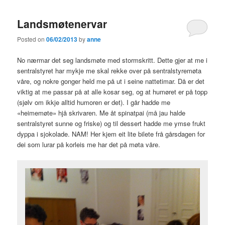
Landsmøtenervar
Posted on
06/02/2013
by
anne
No nærmar det seg landsmøte med stormskritt. Dette gjer at me i
sentralstyret har mykje me skal rekke over på sentralstyremøta
våre, og nokre gonger held me på ut i seine nattetimar. Då er det
viktig at me passar på at alle kosar seg, og at humøret er på topp
(sjølv om ikkje alltid humoren er det). I går hadde me
«heimemøte» hjå skrivaren. Me åt spinatpai (må jau halde
sentralstyret sunne og friske) og til dessert hadde me ymse frukt
dyppa i sjokolade. NAM! Her kjem eit lite bilete frå gårsdagen for
dei som lurar på korleis me har det på møta våre.