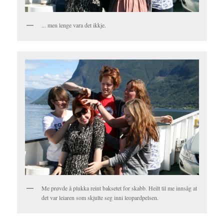
... men lenge vara det ikkje.
Me prøvde å plukka reint baksetet for skabb. Heilt til me innsåg at
det var leiaren som skjulte seg inni leopardpelsen.