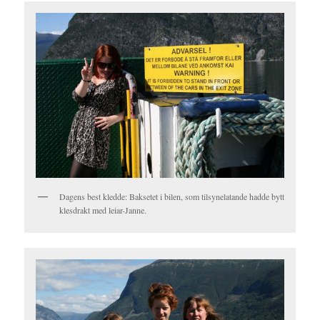
Dagens best kledde: Baksetet i bilen, som tilsynelatande hadde bytt
klesdrakt med leiar-Janne.