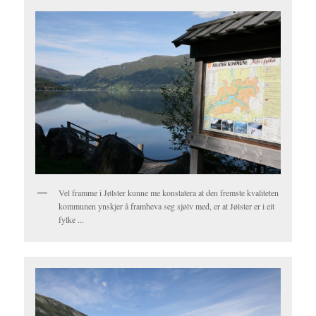
Vel framme i Jølster kunne me konstatera at den fremste kvaliteten
kommunen ynskjer å framheva seg sjølv med, er at Jølster er i eit
fylke ...