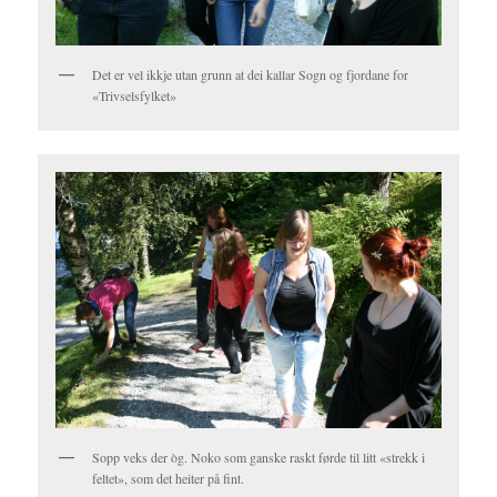
Det er vel ikkje utan grunn at dei kallar Sogn og fjordane for
«Trivselsfylket»
Sopp veks der òg. Noko som ganske raskt førde til litt «strekk i
feltet», som det heiter på fint.