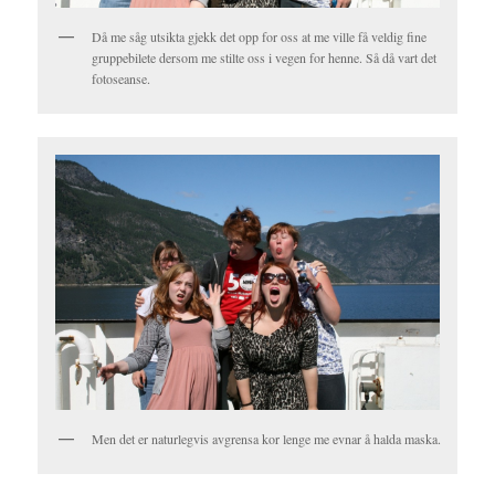
Då me såg utsikta gjekk det opp for oss at me ville få veldig fine
gruppebilete dersom me stilte oss i vegen for henne. Så då vart det
fotoseanse.
Men det er naturlegvis avgrensa kor lenge me evnar å halda maska.