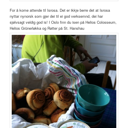
For å kome attende til Isrosa. Det er ikkje berre det at Isrosa
nyttar nynorsk som gjer dei til ei god verksemnd, dei har
sjølvsagt veldig god is! I Oslo finn du isen på Helios Colosseum,
Helios Grünerløkka og Røtter på St. Hanshau