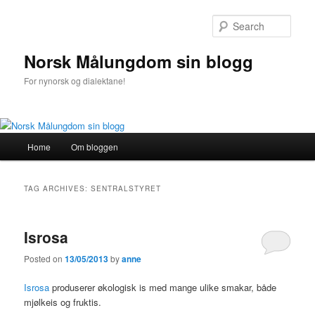
Sear
Norsk Målungdom sin blogg
For nynorsk og dialektane!
Main
Home
Om bloggen
Skip
Skip
menu
to
to
TAG ARCHIVES:
SENTRALSTYRET
primary
secondary
Isrosa
content
content
Posted on
13/05/2013
by
anne
Isrosa
produserer økologisk is med mange ulike smakar, både
mjølkeis og fruktis.