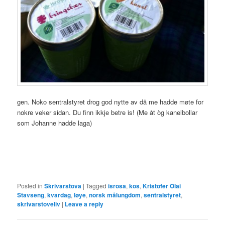
gen. Noko sentralstyret drog god nytte av då me hadde møte for
nokre veker sidan. Du finn ikkje betre is! (Me åt òg kanelbollar
som Johanne hadde laga)
Posted in
Skrivarstova
|
Tagged
isrosa
,
kos
,
Kristofer Olai
Stavseng
,
kvardag
,
løye
,
norsk målungdom
,
sentralstyret
,
skrivarstoveliv
|
Leave a reply