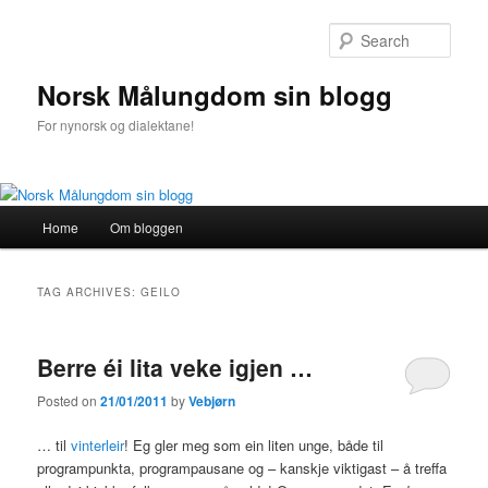
Sear
Norsk Målungdom sin blogg
For nynorsk og dialektane!
Main
Home
Om bloggen
Skip
Skip
menu
to
to
TAG ARCHIVES:
GEILO
primary
secondary
Berre éi lita veke igjen …
content
content
Posted on
21/01/2011
by
Vebjørn
… til
vinterleir
! Eg gler meg som ein liten unge, både til
programpunkta, programpausane og – kanskje viktigast – å treffa