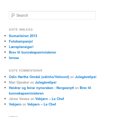
S
e
a
r
SISTE INNLEGG
c
Sumarleiren 2013
h
Fotokampanje!
Læreplansiger!
Brev til kunnskapsministeren
Isrosa
SISTE KOMMENTARAR
Odin Hørthe Omdal (odinho/Velmont)
on
Julegåvetips!
Mari Gjeraker
on
Julegåvetips!
Heidrar og feirar nynorsken : Norgesnytt
on
Brev til
kunnskapsministeren
János Veress
on
Vebjørn – Le Chef
Vebjørn
on
Vebjørn – Le Chef