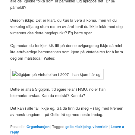
alle dei kjekke folka som er påmelde! Og apropos det: Er
du
påmeldt?
Dersom ikkje: Det er klart, du
kan
la vera å koma, men vil du
verkeleg sitja og stura resten av året fordi du ikkje fekk med deg
vinterens desiderte høgdepunkt? Eg berre spør.
Og medan du tenkjer, kik litt på denne evigunge og ikkje så reint
lite attråverdige herremannen som kjem på vinterleiren for å læra
deg om målstoda i Wales:
Dette er altså Sigbjørn, tidlegare leiar i NMU, no er han
telemarksforskar. Kan du motstå? Kan du?
Det kan i alle fall ikkje eg. Så då finn du meg – i lag med kremen
av norsk ungdom – på Geilo frå og med neste fredag.
Posted in
Organisasjon
|
Tagged
geilo
,
tilskiping
,
vinterleir
|
Leave a
reply